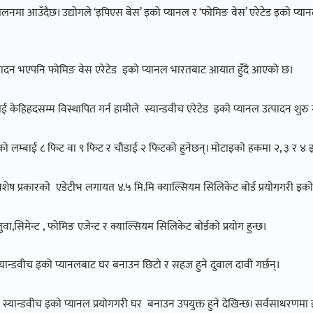
लनमा आउँदैछ। उद्योगले ‘इपिएस बेस’ इको प्यानल र ‘फोमिङ वेस’ एरेटेड इकाे प्यान
्पादन भएपनि फोमिङ वेस एरेटेड इकाे प्यानल भारतबाट आयात हुँदै आएको छ।
ेहिहदसम्म विस्थापित गर्न हामीले स्यान्डवीच एरेटेड इकाे प्यानल उत्पादन शुरु गर्
नलको लम्बाई ८ फिट वा ९ फिट र चौडाई २ फिटको हुनेछन्। माेटाइकाे हकमा २, ३ र ४ इ
विशेष प्रकारकाे एडेटीभ लगायत ४.५ मि.मि क्याल्सियम सिलिकेट बाेर्ड प्रयाेगगरी इक
वा,सिमेन्ट , फोमिङ एजेन्ट र क्याल्सियम सिलिकेट बाेर्डकाे प्रयाेग हुन्छ।
ो स्यान्डवीच इको प्यानलबाट घर बनाउन छिटो र सहज हुने दुवाल दावी गर्छन्।
यान्डवीच इकाे प्यानल प्रयाेगगरी घर बनाउन उपयुक्त हुने देखिन्छ। सर्वसाधरणमा 