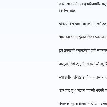
इको प्यानल नेपाल २ महिनापछि सञ्चा
निर्माण गर्दैछ।
इपिएस बेस इको प्यानल नेपालमै उत
‘भारतबाट आइरहेको एरेटेड प्यानललाई क
दुवै प्रकारको स्यान्डवीच इकाे प्या
बालुवा, सिमेन्ट, इपिएस (थर्मकोल), 
स्यान्डवीच एरिटेड इकाे प्यानलमा बालु
‘टङ्ग एण्ड ग्रुभ’ जडान प्रणाली भएक
नेपालको भु–वनोटको आधारमा यस्ता स्