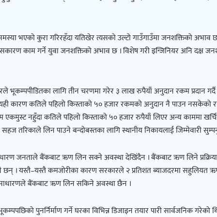
समस्या भएको कुरा गरिरहँदा यतिखेर त्यसको उल्टो गाउँगाउँमा जनशक्तिको अभाव छ ।
 यसकारण काम गर्ने युवा जनशक्तिको अभाव छ । विशेष गरी इन्जिनियर अनि दक्ष ज
ले भूकम्पपीडितका लागि तीन चरणमा गरेर ३ लाख रुपैयाँ अनुदान रकम प्रदान गर्द
यही कारण कतिले पहिलो किस्ताको ५० हजार रकमको अनुदान नै पाउन नसकेको राष्ट्रि
कम एकमुस्ट नहुँदा कतिले पहिलो किस्ताको ५० हजार रुपैयाँ लिएर अन्य काममा खर्
म सहज तरिकाले लिन पाउने बन्दोबस्तका लागि स्थानीय निकायलाई जिम्मेवारी सुम्पनु
ाधारण जनताले बैंकबाट ऋण लिन सक्ने अवस्था देखिंदैन । बैंकबाट ऋण लिने प्रक्रिय
नै छन् । यस्तै–यस्तै कमजोरीका कारण सरकारले २ प्रतिशत ब्याजदरमा सहुलियत ऋण
साधारणले बैंकबाट ऋण लिन सकिने अवस्था छैन ।
कम्पपछिको पुनर्निर्माण गर्ने घरका विभिन्न डिजाइन तयार पारी सार्वजनिक गरेको थ