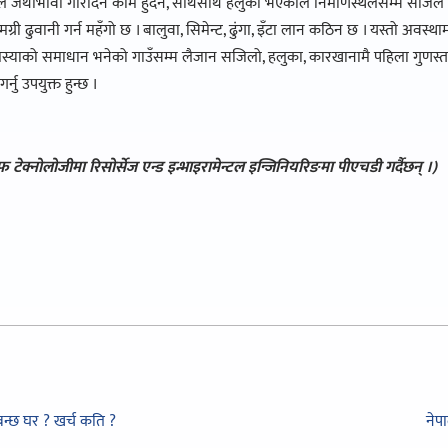
े जथाभावी गरिदिने काम हुँदैन, साथसाथै हलुका भएकाले निर्माणस्थलसम्म सजिलै प
 ढुवानी गर्न महँगो छ । बालुवा, सिमेन्ट, ढुंगा, इँटा लान कठिन छ । यस्तो अवस्थामा त
मस्याको समाधान भनेको गाउँसम्म लैजान सजिलो, हलुका, कारखानामै पहिला गुणस्
गर्नु उपयुक्त हुन्छ ।
ेक्नोलोजीमा रिसोर्सेज एन्ड इन्भाइरामेन्टल इन्जिनियरिङमा पीएचडी गर्दैछन् ।)
 बन्छ घर ? खर्च कति ?
नेप