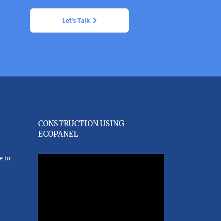
Let's Talk
CONSTRUCTION USING
ECOPANEL
e to